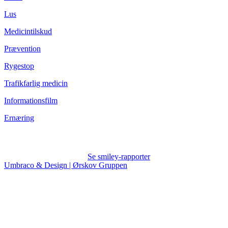
Lus
Medicintilskud
Prævention
Rygestop
Trafikfarlig medicin
Informationsfilm
Ernæring
Se smiley-rapporter
Umbraco & Design | Ørskov Gruppen