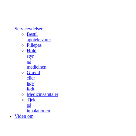
Serviceydelser
Bestil
apoteksvarer
Pillepas
Hold
styr
på
medicinen
Gravid
eller
lige
født
Medicinsamtaler
Tjek
på
inhalationen
Viden om