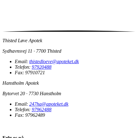
Thisted Løve Apotek
Sydhavnsvej 11 · 7700 Thisted
Email:
thistedloeve@apoteket.dk
Telefon:
97920488
Fax: 97910721
Hanstholm Apotek
Bytorvet 20 · 7730 Hanstholm
Email:
247ha@apoteket.dk
Telefon:
97962488
Fax: 97962489
Følg os på