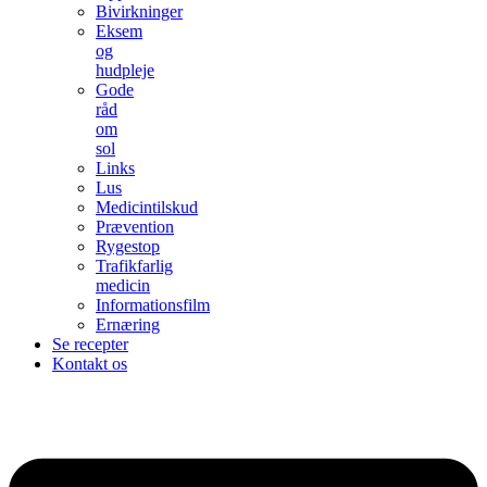
Bivirkninger
Eksem
og
hudpleje
Gode
råd
om
sol
Links
Lus
Medicintilskud
Prævention
Rygestop
Trafikfarlig
medicin
Informationsfilm
Ernæring
Se recepter
Kontakt os