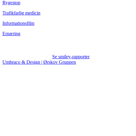
Rygestop
Trafikfarlig medicin
Informationsfilm
Ernæring
Se smiley-rapporter
Umbraco & Design | Ørskov Gruppen