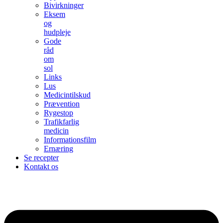
Bivirkninger
Eksem
og
hudpleje
Gode
råd
om
sol
Links
Lus
Medicintilskud
Prævention
Rygestop
Trafikfarlig
medicin
Informationsfilm
Ernæring
Se recepter
Kontakt os