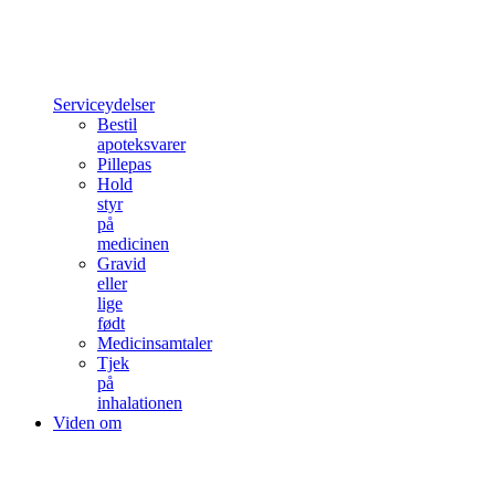
Serviceydelser
Bestil
apoteksvarer
Pillepas
Hold
styr
på
medicinen
Gravid
eller
lige
født
Medicinsamtaler
Tjek
på
inhalationen
Viden om